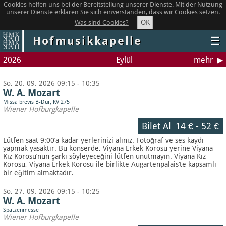
Cookies helfen uns bei der Bereitstellung unserer Dienste. Mit der Nutzung
unserer Dienste erklären Sie sich einverstanden, dass wir Cookies setzen.
OK
Was sind Cookies?
Hofmusikkapelle
☰
2026
Eylül
mehr
So, 20. 09. 2026 09:15 - 10:35
W. A. Mozart
Missa brevis B-Dur, KV 275
Wiener Hofburgkapelle
Bilet Al
14 €
-
52 €
Lütfen saat 9:00’a kadar yerlerinizi alınız. Fotoğraf ve ses kaydı
yapmak yasaktır.
Bu konserde, Viyana Erkek Korosu yerine Viyana
Kız Korosu’nun şarkı söyleyeceğini lütfen unutmayın. Viyana Kız
Korosu, Viyana Erkek Korosu ile birlikte Augartenpalais’te kapsamlı
bir eğitim almaktadır.
So, 27. 09. 2026 09:15 - 10:25
W. A. Mozart
Spatzenmesse
Wiener Hofburgkapelle