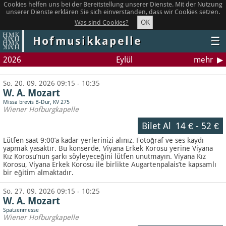
Cookies helfen uns bei der Bereitstellung unserer Dienste. Mit der Nutzung
unserer Dienste erklären Sie sich einverstanden, dass wir Cookies setzen.
OK
Was sind Cookies?
Hofmusikkapelle
☰
2026
Eylül
mehr
So, 20. 09. 2026 09:15 - 10:35
W. A. Mozart
Missa brevis B-Dur, KV 275
Wiener Hofburgkapelle
Bilet Al
14 €
-
52 €
Lütfen saat 9:00’a kadar yerlerinizi alınız. Fotoğraf ve ses kaydı
yapmak yasaktır.
Bu konserde, Viyana Erkek Korosu yerine Viyana
Kız Korosu’nun şarkı söyleyeceğini lütfen unutmayın. Viyana Kız
Korosu, Viyana Erkek Korosu ile birlikte Augartenpalais’te kapsamlı
bir eğitim almaktadır.
So, 27. 09. 2026 09:15 - 10:25
W. A. Mozart
Spatzenmesse
Wiener Hofburgkapelle