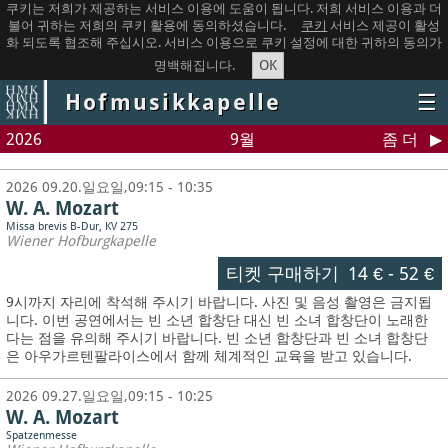
쿠키는 저희가 제공하는 서비스 이용에 도움이 됩니다. 저희 서비스 이용과 더
불어 귀하는 저희의 쿠키 활용에 동의하셨습니다.
쿠키
서비스 제공이 활성
화 되도록 협조해 주십시오. 서비스 이용으로 쿠키 설정에 대한 귀하의 동의가
OK
명백해집니다.
Hofmusikkapelle
☰
2026
9월
좀 더
2026 09.20.일요일,09:15 - 10:35
W. A. Mozart
Missa brevis B-Dur, KV 275
Wiener Hofburgkapelle
티켓 구매하기
14 €
-
52 €
9시까지 자리에 착석해 주시기 바랍니다. 사진 및 음성 촬영은 금지됩
니다.
이번 공연에서는 빈 소년 합창단 대신 빈 소녀 합창단이 노래한
다는 점을 유의해 주시기 바랍니다. 빈 소년 합창단과 빈 소녀 합창단
은 아우가르텐팔라이스에서 함께 체계적인 교육을 받고 있습니다.
2026 09.27.일요일,09:15 - 10:25
W. A. Mozart
Spatzenmesse