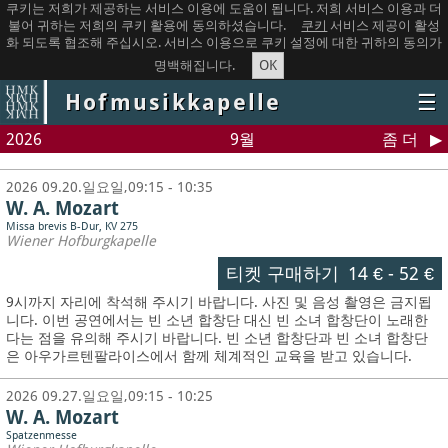
쿠키는 저희가 제공하는 서비스 이용에 도움이 됩니다. 저희 서비스 이용과 더
불어 귀하는 저희의 쿠키 활용에 동의하셨습니다.
쿠키
서비스 제공이 활성
화 되도록 협조해 주십시오. 서비스 이용으로 쿠키 설정에 대한 귀하의 동의가
OK
명백해집니다.
Hofmusikkapelle
☰
2026
9월
좀 더
2026 09.20.일요일,09:15 - 10:35
W. A. Mozart
Missa brevis B-Dur, KV 275
Wiener Hofburgkapelle
티켓 구매하기
14 €
-
52 €
9시까지 자리에 착석해 주시기 바랍니다. 사진 및 음성 촬영은 금지됩
니다.
이번 공연에서는 빈 소년 합창단 대신 빈 소녀 합창단이 노래한
다는 점을 유의해 주시기 바랍니다. 빈 소년 합창단과 빈 소녀 합창단
은 아우가르텐팔라이스에서 함께 체계적인 교육을 받고 있습니다.
2026 09.27.일요일,09:15 - 10:25
W. A. Mozart
Spatzenmesse