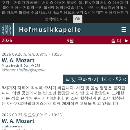
쿠키는 저희가 제공하는 서비스 이용에 도움이 됩니다. 저희 서비스 이용과 더
불어 귀하는 저희의 쿠키 활용에 동의하셨습니다.
쿠키
서비스 제공이 활성
화 되도록 협조해 주십시오. 서비스 이용으로 쿠키 설정에 대한 귀하의 동의가
OK
명백해집니다.
Hofmusikkapelle
☰
2026
9월
좀 더
2026 09.20.일요일,09:15 - 10:35
W. A. Mozart
Missa brevis B-Dur, KV 275
Wiener Hofburgkapelle
티켓 구매하기
14 €
-
52 €
9시까지 자리에 착석해 주시기 바랍니다. 사진 및 음성 촬영은 금지됩
니다.
이번 공연에서는 빈 소년 합창단 대신 빈 소녀 합창단이 노래한
다는 점을 유의해 주시기 바랍니다. 빈 소년 합창단과 빈 소녀 합창단
은 아우가르텐팔라이스에서 함께 체계적인 교육을 받고 있습니다.
2026 09.27.일요일,09:15 - 10:25
W. A. Mozart
Spatzenmesse