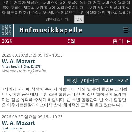
쿠키는 저희가 제공하는 서비스 이용에 도움이 됩니다. 저희 서비스 이용과 더
불어 귀하는 저희의 쿠키 활용에 동의하셨습니다.
쿠키
서비스 제공이 활성
화 되도록 협조해 주십시오. 서비스 이용으로 쿠키 설정에 대한 귀하의 동의가
OK
명백해집니다.
Hofmusikkapelle
☰
2026
9월
좀 더
2026 09.20.일요일,09:15 - 10:35
W. A. Mozart
Missa brevis B-Dur, KV 275
Wiener Hofburgkapelle
티켓 구매하기
14 €
-
52 €
9시까지 자리에 착석해 주시기 바랍니다. 사진 및 음성 촬영은 금지됩
니다.
이번 공연에서는 빈 소년 합창단 대신 빈 소녀 합창단이 노래한
다는 점을 유의해 주시기 바랍니다. 빈 소년 합창단과 빈 소녀 합창단
은 아우가르텐팔라이스에서 함께 체계적인 교육을 받고 있습니다.
2026 09.27.일요일,09:15 - 10:25
W. A. Mozart
Spatzenmesse