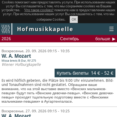
Cookies помогают нам предоставлять услуги. При использовании наших
услуг Вы соглашаетесь с тем, что мы сохраняем сookies на Вашем
устройстве.
Что такое сookies?
помогите нам в предоставлении наших
услуг. При использовании наших услуг Вы соглашаетесь с тем, что мы
OK
собираем Cookies.
Hofmusikkapelle
☰
2026
Сентябрь
больше
Воскресенье, 20. 09. 2026 09:15 - 10:35
W. A. Mozart
Missa brevis B-Dur, KV 275
Wiener Hofburgkapelle
Купить билеты
14 €
-
52 €
Es wird höflich gebeten, die Plätze bis 9:00 Uhr einzunehmen. Bild-
und Tonaufnahmen sind nicht gestattet.
Обращаем ваше
внимание, что на этой выставке вместо «Венских мальчиков-
певцов» будут петь «Венские девочки-певцы». «Венские девочки-
певцы» проходят тщательную подготовку вместе с «Венскими
мальчиками-певцами» в Аугартенпаласе.
Воскресенье, 27. 09. 2026 09:15 - 10:25
W. A. Mozart