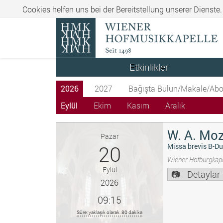
Cookies helfen uns bei der Bereitstellung unserer Dienste
Etkinlikler
2026
2027
Bağışta Bulun/Makale/Abo
Eylül
Ekim
Kasım
Aralık
W. A. Moz
Pazar
20
Missa brevis B-Du
Wiener Hofburgkape
Eylül
Detaylar
2026
09:15
Süre: yaklaşık olarak. 80 dakika