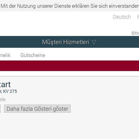
. Mit der Nutzung unserer Dienste erklären Sie sich einverstande
Deutsch
Bitt
Müşteri Hizmetleri
nelik
Gutscheine
art
r, KV 275
lle
Daha fazla Gösteri göster