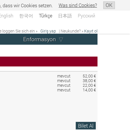
OK
n, dass wir Cookies setzen.
Was sind Cookies?
English
한국어
Türkçe
日本語
Русский
e loggen Sie sich ein »
Giriş yap
| Neukunde? »
Kayıt ol
Enformasyon
mevcut
52,00 €
mevcut
38,00 €
mevcut
22,00 €
mevcut
14,00 €
Bilet Al