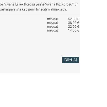
e, Viyana Erkek Korosu yerine Viyana Kız Korosu’nun
gartenpalais’te kapsamlı bir eğitim almaktadır.
mevcut
52,00 €
mevcut
38,00 €
mevcut
22,00 €
mevcut
14,00 €
Bilet Al