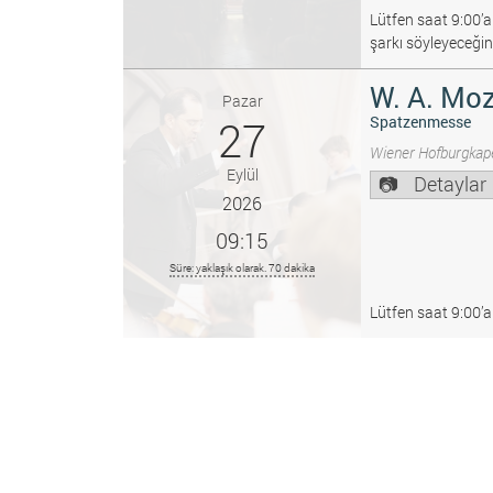
Lütfen saat 9:00’a
şarkı söyleyeceğin
W. A. Moz
Pazar
27
Spatzenmesse
Wiener Hofburgkape
Eylül
Detaylar
2026
09:15
Süre: yaklaşık olarak. 70 dakika
Lütfen saat 9:00’a