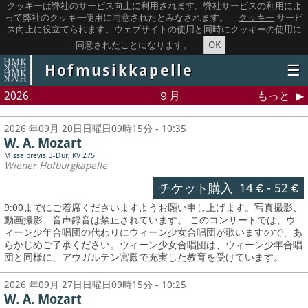
クッキーは弊社のサービス向上に利用されます。弊社サービスの利用によ
って弊社のクッキー使用に同意されたとみなされます。
クッキー
サービ
ス向上に役立てられます。ウェブサイトの使用と同時にクッキーの使用に
OK
同意されたことになります。
Hofmusikkapelle
☰
2026
９月
もっと
2026 年09月 20日日曜日09時15分 - 10:35
W. A. Mozart
Missa brevis B-Dur, KV 275
Wiener Hofburgkapelle
チケット購入
14 €
-
52 €
9:00までにご着席くださいますようお願い申し上げます。写真撮影、
動画撮影、音声録音は禁止されています。
このコンサートでは、ウ
ィーン少年合唱団の代わりにウィーン少女合唱団が歌いますので、あ
らかじめご了承ください。ウィーン少女合唱団は、ウィーン少年合唱
団と同様に、アウガルテン宮殿で充実した教育を受けています。
2026 年09月 27日日曜日09時15分 - 10:25
W. A. Mozart