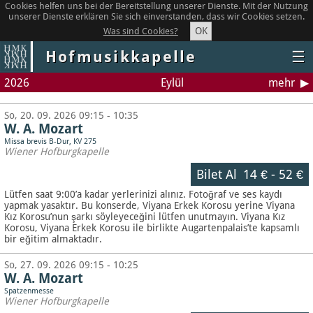
Cookies helfen uns bei der Bereitstellung unserer Dienste. Mit der Nutzung
unserer Dienste erklären Sie sich einverstanden, dass wir Cookies setzen.
OK
Was sind Cookies?
Hofmusikkapelle
☰
2026
Eylül
mehr
So, 20. 09. 2026 09:15 - 10:35
W. A. Mozart
Missa brevis B-Dur, KV 275
Wiener Hofburgkapelle
Bilet Al
14 €
-
52 €
Lütfen saat 9:00’a kadar yerlerinizi alınız. Fotoğraf ve ses kaydı
yapmak yasaktır.
Bu konserde, Viyana Erkek Korosu yerine Viyana
Kız Korosu’nun şarkı söyleyeceğini lütfen unutmayın. Viyana Kız
Korosu, Viyana Erkek Korosu ile birlikte Augartenpalais’te kapsamlı
bir eğitim almaktadır.
So, 27. 09. 2026 09:15 - 10:25
W. A. Mozart
Spatzenmesse
Wiener Hofburgkapelle