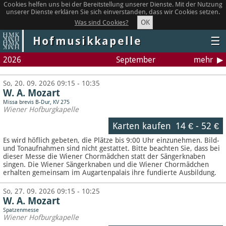
Cookies helfen uns bei der Bereitstellung unserer Dienste. Mit der Nutzung
unserer Dienste erklären Sie sich einverstanden, dass wir Cookies setzen.
OK
Was sind Cookies?
Hofmusikkapelle
☰
2026
September
mehr
So, 20. 09. 2026 09:15 - 10:35
W. A. Mozart
Missa brevis B-Dur, KV 275
Wiener Hofburgkapelle
Karten kaufen
14 €
-
52 €
Es wird höflich gebeten, die Plätze bis 9:00 Uhr einzunehmen. Bild-
und Tonaufnahmen sind nicht gestattet.
Bitte beachten Sie, dass bei
dieser Messe die Wiener Chormädchen statt der Sängerknaben
singen. Die Wiener Sängerknaben und die Wiener Chormädchen
erhalten gemeinsam im Augartenpalais ihre fundierte Ausbildung.
So, 27. 09. 2026 09:15 - 10:25
W. A. Mozart
Spatzenmesse
Wiener Hofburgkapelle