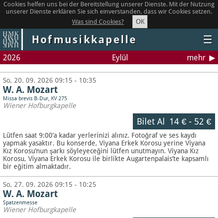
Cookies helfen uns bei der Bereitstellung unserer Dienste. Mit der Nutzung
unserer Dienste erklären Sie sich einverstanden, dass wir Cookies setzen.
OK
Was sind Cookies?
Hofmusikkapelle
☰
2026
Eylül
mehr
So, 20. 09. 2026 09:15 - 10:35
W. A. Mozart
Missa brevis B-Dur, KV 275
Wiener Hofburgkapelle
Bilet Al
14 €
-
52 €
Lütfen saat 9:00’a kadar yerlerinizi alınız. Fotoğraf ve ses kaydı
yapmak yasaktır.
Bu konserde, Viyana Erkek Korosu yerine Viyana
Kız Korosu’nun şarkı söyleyeceğini lütfen unutmayın. Viyana Kız
Korosu, Viyana Erkek Korosu ile birlikte Augartenpalais’te kapsamlı
bir eğitim almaktadır.
So, 27. 09. 2026 09:15 - 10:25
W. A. Mozart
Spatzenmesse
Wiener Hofburgkapelle