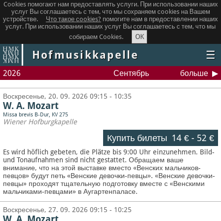
Cookies помогают нам предоставлять услуги. При использовании наших
услуг Вы соглашаетесь с тем, что мы сохраняем сookies на Вашем
устройстве.
Что такое сookies?
помогите нам в предоставлении наших
услуг. При использовании наших услуг Вы соглашаетесь с тем, что мы
OK
собираем Cookies.
Hofmusikkapelle
☰
2026
Сентябрь
больше
Воскресенье, 20. 09. 2026 09:15 - 10:35
W. A. Mozart
Missa brevis B-Dur, KV 275
Wiener Hofburgkapelle
Купить билеты
14 €
-
52 €
Es wird höflich gebeten, die Plätze bis 9:00 Uhr einzunehmen. Bild-
und Tonaufnahmen sind nicht gestattet.
Обращаем ваше
внимание, что на этой выставке вместо «Венских мальчиков-
певцов» будут петь «Венские девочки-певцы». «Венские девочки-
певцы» проходят тщательную подготовку вместе с «Венскими
мальчиками-певцами» в Аугартенпаласе.
Воскресенье, 27. 09. 2026 09:15 - 10:25
W. A. Mozart