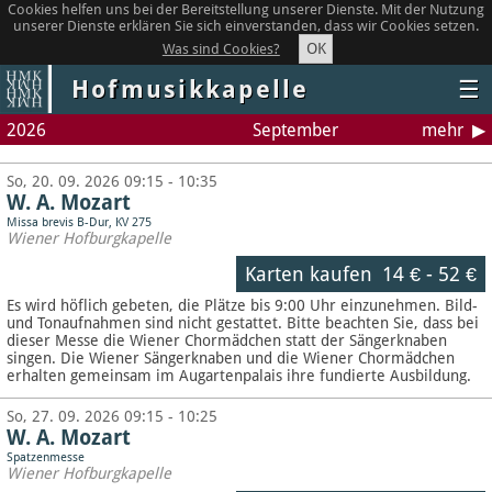
Cookies helfen uns bei der Bereitstellung unserer Dienste. Mit der Nutzung
unserer Dienste erklären Sie sich einverstanden, dass wir Cookies setzen.
OK
Was sind Cookies?
Hofmusikkapelle
☰
2026
September
mehr
So, 20. 09. 2026 09:15 - 10:35
W. A. Mozart
Missa brevis B-Dur, KV 275
Wiener Hofburgkapelle
Karten kaufen
14 €
-
52 €
Es wird höflich gebeten, die Plätze bis 9:00 Uhr einzunehmen. Bild-
und Tonaufnahmen sind nicht gestattet.
Bitte beachten Sie, dass bei
dieser Messe die Wiener Chormädchen statt der Sängerknaben
singen. Die Wiener Sängerknaben und die Wiener Chormädchen
erhalten gemeinsam im Augartenpalais ihre fundierte Ausbildung.
So, 27. 09. 2026 09:15 - 10:25
W. A. Mozart
Spatzenmesse
Wiener Hofburgkapelle