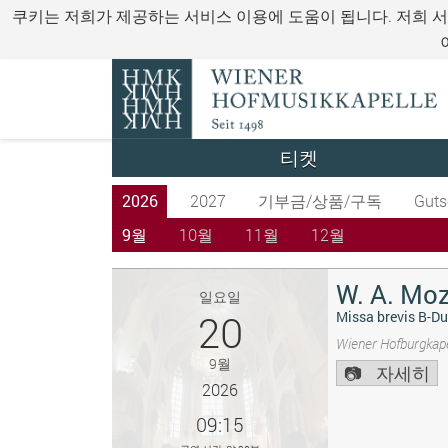
쿠키는 저희가 제공하는 서비스 이용에 도움이 됩니다. 저희 
티켓
2026
2027
기부금/상품/구독
Guts
9월
10월
11월
12월
W. A. Moz
일요일
20
Missa brevis B-Du
Wiener Hofburgkape
9월
자세히
2026
09:15