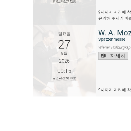
공연 시간: 약 80분
9시까지 자리에 착
유의해 주시기 바
W. A. Moz
일요일
27
Spatzenmesse
Wiener Hofburgkape
9월
자세히
2026
09:15
공연 시간: 약 70분
9시까지 자리에 착