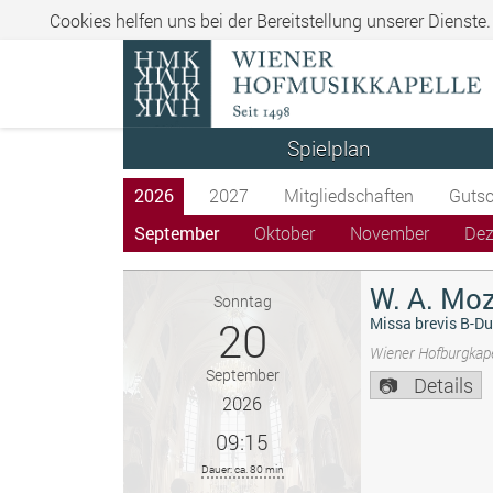
Cookies helfen uns bei der Bereitstellung unserer Dienste
Spielplan
2026
2027
Mitgliedschaften
Gutsc
September
Oktober
November
De
W. A. Moz
Sonntag
20
Missa brevis B-Du
Wiener Hofburgkape
September
Details
2026
09:15
Dauer: ca. 80 min