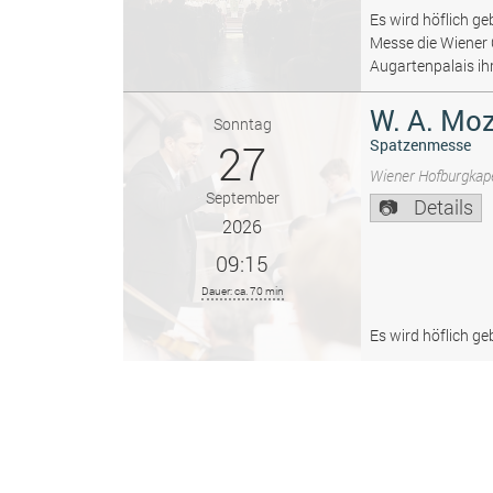
Es wird höflich ge
Messe die Wiener
Augartenpalais ih
W. A. Moz
Sonntag
27
Spatzenmesse
Wiener Hofburgkape
September
Details
2026
09:15
Dauer: ca. 70 min
Es wird höflich ge