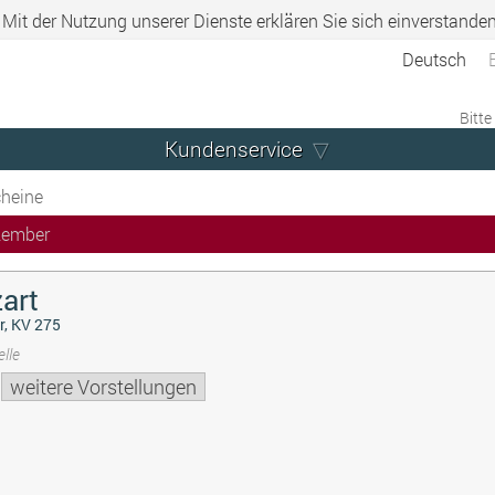
. Mit der Nutzung unserer Dienste erklären Sie sich einverstande
Deutsch
Bitte
Kundenservice
heine
zember
art
r, KV 275
lle
weitere Vorstellungen