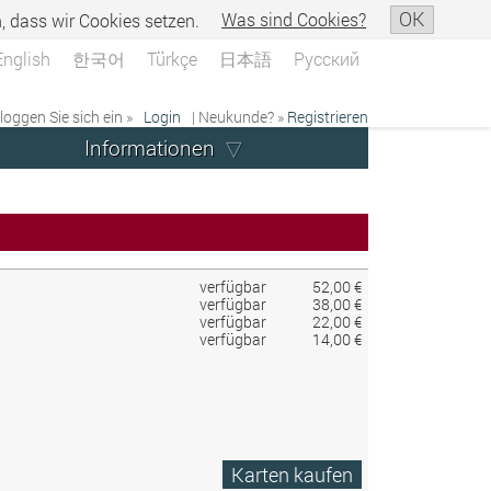
OK
n, dass wir Cookies setzen.
Was sind Cookies?
English
한국어
Türkçe
日本語
Русский
 loggen Sie sich ein »
Login
| Neukunde? »
Registrieren
Informationen
verfügbar
52,00 €
verfügbar
38,00 €
verfügbar
22,00 €
verfügbar
14,00 €
Karten kaufen