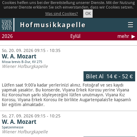
Cookies helfen uns bei der Bereitstellung unserer Dienste. Mit der Nutzung
unserer Dienste erklären Sie sich einverstanden, dass wir Cookies setzen.
OK
Was sind Cookies?
Hofmusikkapelle
☰
2026
Eylül
mehr
So, 20. 09. 2026 09:15 - 10:35
W. A. Mozart
Missa brevis B-Dur, KV 275
Wiener Hofburgkapelle
Bilet Al
14 €
-
52 €
Lütfen saat 9:00’a kadar yerlerinizi alınız. Fotoğraf ve ses kaydı
yapmak yasaktır.
Bu konserde, Viyana Erkek Korosu yerine Viyana
Kız Korosu’nun şarkı söyleyeceğini lütfen unutmayın. Viyana Kız
Korosu, Viyana Erkek Korosu ile birlikte Augartenpalais’te kapsamlı
bir eğitim almaktadır.
So, 27. 09. 2026 09:15 - 10:25
W. A. Mozart
Spatzenmesse
Wiener Hofburgkapelle