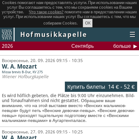
Cookies помогают нам предоставлять услуги. При использовании наших
услуг Вы соглашаетесь с тем, что мы сохраняем сookies на Вашем
устройстве.
Что такое сookies?
помогите нам в предоставлении наших
услуг. При использовании наших услуг Вы соглашаетесь с тем, что мы
OK
собираем Cookies.
Hofmusikkapelle
☰
2026
Сентябрь
больше
Воскресенье, 20. 09. 2026 09:15 - 10:35
W. A. Mozart
Missa brevis B-Dur, KV 275
Wiener Hofburgkapelle
Купить билеты
14 €
-
52 €
Es wird höflich gebeten, die Plätze bis 9:00 Uhr einzunehmen. Bild-
und Tonaufnahmen sind nicht gestattet.
Обращаем ваше
внимание, что на этой выставке вместо «Венских мальчиков-
певцов» будут петь «Венские девочки-певцы». «Венские девочки-
певцы» проходят тщательную подготовку вместе с «Венскими
мальчиками-певцами» в Аугартенпаласе.
Воскресенье, 27. 09. 2026 09:15 - 10:25
W. A. Mozart