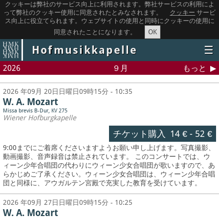
クッキーは弊社のサービス向上に利用されます。弊社サービスの利用によ
って弊社のクッキー使用に同意されたとみなされます。
クッキー
サービ
ス向上に役立てられます。ウェブサイトの使用と同時にクッキーの使用に
OK
同意されたことになります。
Hofmusikkapelle
☰
2026
９月
もっと
2026 年09月 20日日曜日09時15分 - 10:35
W. A. Mozart
Missa brevis B-Dur, KV 275
Wiener Hofburgkapelle
チケット購入
14 €
-
52 €
9:00までにご着席くださいますようお願い申し上げます。写真撮影、
動画撮影、音声録音は禁止されています。
このコンサートでは、ウ
ィーン少年合唱団の代わりにウィーン少女合唱団が歌いますので、あ
らかじめご了承ください。ウィーン少女合唱団は、ウィーン少年合唱
団と同様に、アウガルテン宮殿で充実した教育を受けています。
2026 年09月 27日日曜日09時15分 - 10:25
W. A. Mozart