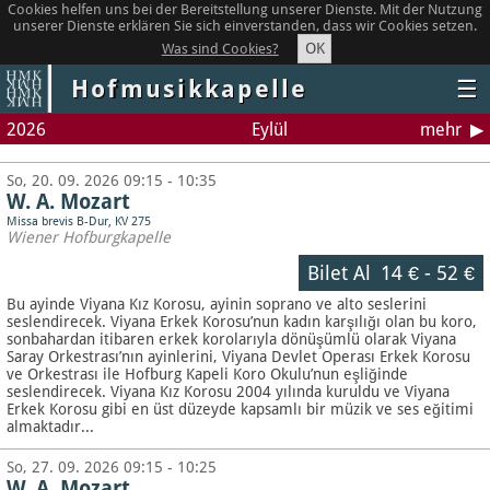
Cookies helfen uns bei der Bereitstellung unserer Dienste. Mit der Nutzung
unserer Dienste erklären Sie sich einverstanden, dass wir Cookies setzen.
OK
Was sind Cookies?
Hofmusikkapelle
☰
2026
Eylül
mehr
So, 20. 09. 2026 09:15 - 10:35
W. A. Mozart
Missa brevis B-Dur, KV 275
Wiener Hofburgkapelle
Bilet Al
14 €
-
52 €
Bu ayinde Viyana Kız Korosu, ayinin soprano ve alto seslerini
seslendirecek. Viyana Erkek Korosu’nun kadın karşılığı olan bu koro,
sonbahardan itibaren erkek korolarıyla dönüşümlü olarak Viyana
Saray Orkestrası’nın ayinlerini, Viyana Devlet Operası Erkek Korosu
ve Orkestrası ile Hofburg Kapeli Koro Okulu’nun eşliğinde
seslendirecek. Viyana Kız Korosu 2004 yılında kuruldu ve Viyana
Erkek Korosu gibi en üst düzeyde kapsamlı bir müzik ve ses eğitimi
almaktadır...
So, 27. 09. 2026 09:15 - 10:25
W. A. Mozart