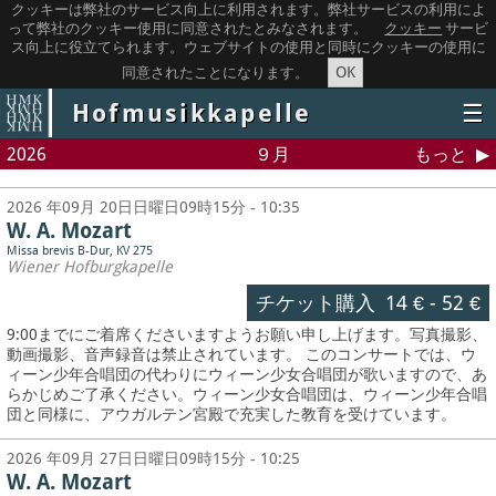
クッキーは弊社のサービス向上に利用されます。弊社サービスの利用によ
って弊社のクッキー使用に同意されたとみなされます。
クッキー
サービ
ス向上に役立てられます。ウェブサイトの使用と同時にクッキーの使用に
OK
同意されたことになります。
Hofmusikkapelle
☰
2026
９月
もっと
2026 年09月 20日日曜日09時15分 - 10:35
W. A. Mozart
Missa brevis B-Dur, KV 275
Wiener Hofburgkapelle
チケット購入
14 €
-
52 €
9:00までにご着席くださいますようお願い申し上げます。写真撮影、
動画撮影、音声録音は禁止されています。
このコンサートでは、ウ
ィーン少年合唱団の代わりにウィーン少女合唱団が歌いますので、あ
らかじめご了承ください。ウィーン少女合唱団は、ウィーン少年合唱
団と同様に、アウガルテン宮殿で充実した教育を受けています。
2026 年09月 27日日曜日09時15分 - 10:25
W. A. Mozart