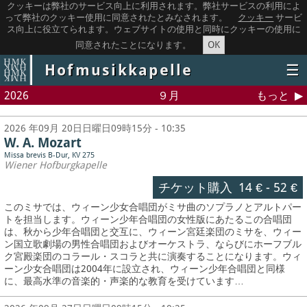
クッキーは弊社のサービス向上に利用されます。弊社サービスの利用によ
って弊社のクッキー使用に同意されたとみなされます。
クッキー
サービ
ス向上に役立てられます。ウェブサイトの使用と同時にクッキーの使用に
OK
同意されたことになります。
Hofmusikkapelle
☰
2026
９月
もっと
2026 年09月 20日日曜日09時15分 - 10:35
W. A. Mozart
Missa brevis B-Dur, KV 275
Wiener Hofburgkapelle
チケット購入
14 €
-
52 €
このミサでは、ウィーン少女合唱団がミサ曲のソプラノとアルトパー
トを担当します。ウィーン少年合唱団の女性版にあたるこの合唱団
は、秋から少年合唱団と交互に、ウィーン宮廷楽団のミサを、ウィー
ン国立歌劇場の男性合唱団およびオーケストラ、ならびにホーフブル
ク宮殿楽団のコラール・スコラと共に演奏することになります。ウィ
ーン少女合唱団は2004年に設立され、ウィーン少年合唱団と同様
に、最高水準の音楽的・声楽的な教育を受けています…