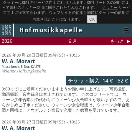
クッキーは弊社のサービス向上に利用されます。弊社サービスの利用によ
って弊社のクッキー使用に同意されたとみなされます。
クッキー
サービ
ス向上に役立てられます。ウェブサイトの使用と同時にクッキーの使用に
OK
同意されたことになります。
Hofmusikkapelle
☰
2026
９月
もっと
2026 年09月 20日日曜日09時15分 - 10:35
W. A. Mozart
Missa brevis B-Dur, KV 275
Wiener Hofburgkapelle
チケット購入
14 €
-
52 €
9:00までにご着席くださいますようお願い申し上げます。写真撮影、
動画撮影、音声録音は禁止されています。
このコンサートでは、ウ
ィーン少年合唱団の代わりにウィーン少女合唱団が歌いますので、あ
らかじめご了承ください。ウィーン少女合唱団は、ウィーン少年合唱
団と同様に、アウガルテン宮殿で充実した教育を受けています。
2026 年09月 27日日曜日09時15分 - 10:25
W. A. Mozart