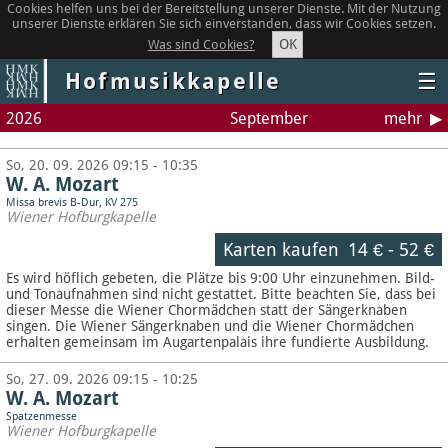
Cookies helfen uns bei der Bereitstellung unserer Dienste. Mit der Nutzung
unserer Dienste erklären Sie sich einverstanden, dass wir Cookies setzen.
OK
Was sind Cookies?
Hofmusikkapelle
☰
2026
September
mehr
So, 20. 09. 2026 09:15 - 10:35
W. A. Mozart
Missa brevis B-Dur, KV 275
Wiener Hofburgkapelle
Karten kaufen
14 €
-
52 €
Es wird höflich gebeten, die Plätze bis 9:00 Uhr einzunehmen. Bild-
und Tonaufnahmen sind nicht gestattet.
Bitte beachten Sie, dass bei
dieser Messe die Wiener Chormädchen statt der Sängerknaben
singen. Die Wiener Sängerknaben und die Wiener Chormädchen
erhalten gemeinsam im Augartenpalais ihre fundierte Ausbildung.
So, 27. 09. 2026 09:15 - 10:25
W. A. Mozart
Spatzenmesse
Wiener Hofburgkapelle