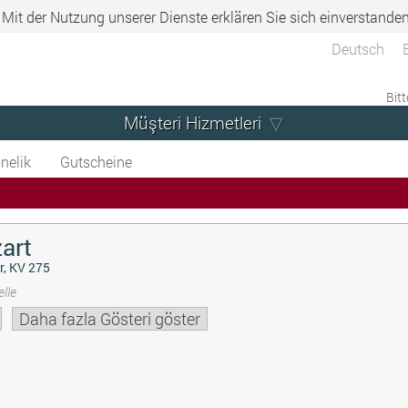
. Mit der Nutzung unserer Dienste erklären Sie sich einverstande
Deutsch
Bitt
Müşteri Hizmetleri
nelik
Gutscheine
art
r, KV 275
lle
Daha fazla Gösteri göster