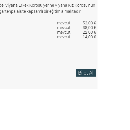
e, Viyana Erkek Korosu yerine Viyana Kız Korosu’nun
gartenpalais’te kapsamlı bir eğitim almaktadır.
mevcut
52,00 €
mevcut
38,00 €
mevcut
22,00 €
mevcut
14,00 €
Bilet Al