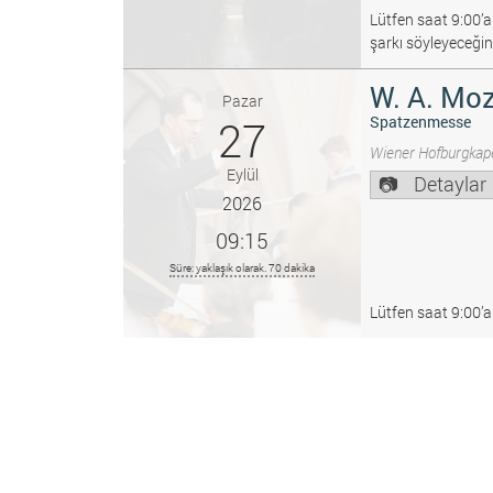
Lütfen saat 9:00’a
şarkı söyleyeceğin
W. A. Moz
Pazar
27
Spatzenmesse
Wiener Hofburgkape
Eylül
Detaylar
2026
09:15
Süre: yaklaşık olarak. 70 dakika
Lütfen saat 9:00’a