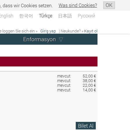
OK
n, dass wir Cookies setzen.
Was sind Cookies?
English
한국어
Türkçe
日本語
Русский
e loggen Sie sich ein »
Giriş yap
| Neukunde? »
Kayıt ol
Enformasyon
mevcut
52,00 €
mevcut
38,00 €
mevcut
22,00 €
mevcut
14,00 €
Bilet Al