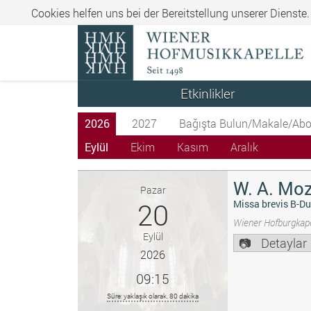
Cookies helfen uns bei der Bereitstellung unserer Dienste
Etkinlikler
2026
2027
Bağışta Bulun/Makale/Abo
Eylül
Ekim
Kasım
Aralık
W. A. Moz
Pazar
20
Missa brevis B-Du
Wiener Hofburgkape
Eylül
Detaylar
2026
09:15
Süre: yaklaşık olarak. 80 dakika