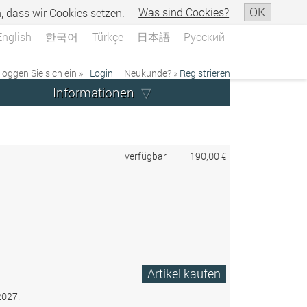
OK
n, dass wir Cookies setzen.
Was sind Cookies?
English
한국어
Türkçe
日本語
Русский
 loggen Sie sich ein »
Login
| Neukunde? »
Registrieren
Informationen
verfügbar
190,00 €
Artikel kaufen
2027.