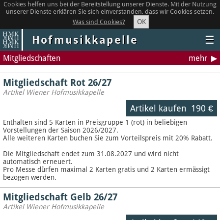
Cookies helfen uns bei der Bereitstellung unserer Dienste. Mit der Nutzung
unserer Dienste erklären Sie sich einverstanden, dass wir Cookies setzen.
OK
Was sind Cookies?
Hofmusikkapelle
☰
Mitgliedschaften
mehr
Mitgliedschaft Rot 26/27
Artikel Wiener Hofmusikkapelle
Artikel kaufen
190 €
Enthalten sind 5 Karten in Preisgruppe 1 (rot) in beliebigen
Vorstellungen der Saison 2026/2027.
Alle weiteren Karten buchen Sie zum Vorteilspreis mit 20% Rabatt.
Die Mitgliedschaft endet zum 31.08.2027 und wird nicht
automatisch erneuert.
Pro Messe dürfen maximal 2 Karten gratis und 2 Karten ermässigt
bezogen werden.
Mitgliedschaft Gelb 26/27
Artikel Wiener Hofmusikkapelle