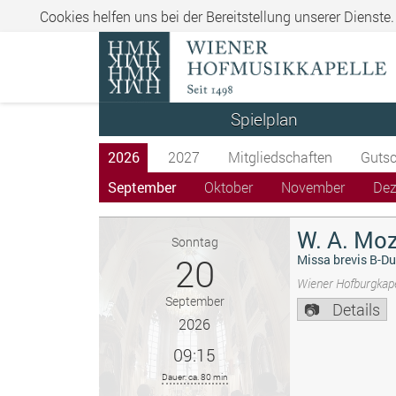
Cookies helfen uns bei der Bereitstellung unserer Dienste
Spielplan
2026
2027
Mitgliedschaften
Gutsc
September
Oktober
November
De
W. A. Moz
Sonntag
20
Missa brevis B-Du
Wiener Hofburgkape
September
Details
2026
09:15
Dauer: ca. 80 min