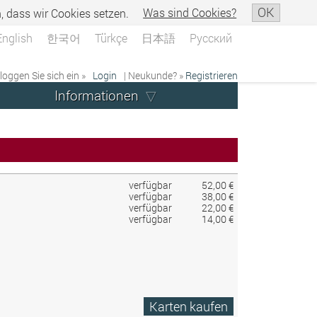
OK
n, dass wir Cookies setzen.
Was sind Cookies?
English
한국어
Türkçe
日本語
Русский
 loggen Sie sich ein »
Login
| Neukunde? »
Registrieren
Informationen
verfügbar
52,00 €
verfügbar
38,00 €
verfügbar
22,00 €
verfügbar
14,00 €
Karten kaufen