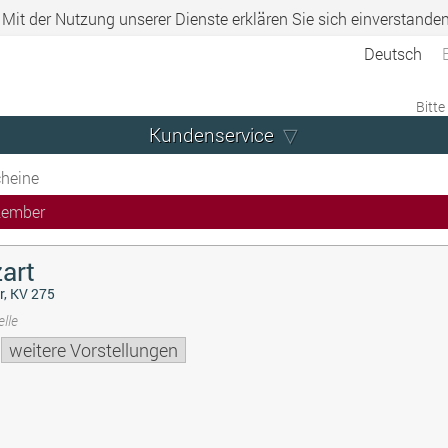
. Mit der Nutzung unserer Dienste erklären Sie sich einverstande
Deutsch
Bitte
Kundenservice
heine
zember
art
r, KV 275
lle
weitere Vorstellungen