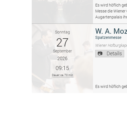
Es wird höflich ge
Messe die Wiener
Augartenpalais ih
W. A. Moz
Sonntag
27
Spatzenmesse
Wiener Hofburgkape
September
Details
2026
09:15
Dauer: ca. 70 min
Es wird höflich ge