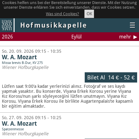
Cookies helfen uns bei der Bereitstellung unserer Dienste. Mit der Nutzung
unserer Dienste erklären Sie sich einverstanden, dass wir Cookies setzen.
OK
Was sind Cookies?
Hofmusikkapelle
☰
2026
Eylül
mehr
So, 20. 09. 2026 09:15 - 10:35
W. A. Mozart
Missa brevis B-Dur, KV 275
Wiener Hofburgkapelle
Bilet Al
14 €
-
52 €
Lütfen saat 9:00’a kadar yerlerinizi alınız. Fotoğraf ve ses kaydı
yapmak yasaktır.
Bu konserde, Viyana Erkek Korosu yerine Viyana
Kız Korosu’nun şarkı söyleyeceğini lütfen unutmayın. Viyana Kız
Korosu, Viyana Erkek Korosu ile birlikte Augartenpalais’te kapsamlı
bir eğitim almaktadır.
So, 27. 09. 2026 09:15 - 10:25
W. A. Mozart
Spatzenmesse
Wiener Hofburgkapelle