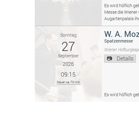
Es wird höflich ge
Messe die Wiener
Augartenpalais ih
W. A. Moz
Sonntag
27
Spatzenmesse
Wiener Hofburgkape
September
Details
2026
09:15
Dauer: ca. 70 min
Es wird höflich ge