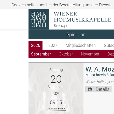
Cookies helfen uns bei der Bereitstellung unserer Dienste
Spielplan
2026
2027
Mitgliedschaften
Gutsc
September
Oktober
November
De
W. A. Moz
Sonntag
20
Missa brevis B-Du
Wiener Hofburgkape
September
Details
2026
09:15
Dauer: ca. 80 min