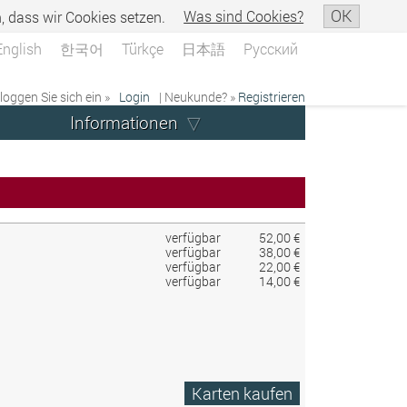
OK
n, dass wir Cookies setzen.
Was sind Cookies?
English
한국어
Türkçe
日本語
Русский
 loggen Sie sich ein »
Login
| Neukunde? »
Registrieren
Informationen
verfügbar
52,00 €
verfügbar
38,00 €
verfügbar
22,00 €
verfügbar
14,00 €
Karten kaufen