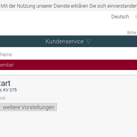
. Mit der Nutzung unserer Dienste erklären Sie sich einverstande
Deutsch
Bitte
Kundenservice
heine
zember
art
r, KV 275
lle
weitere Vorstellungen