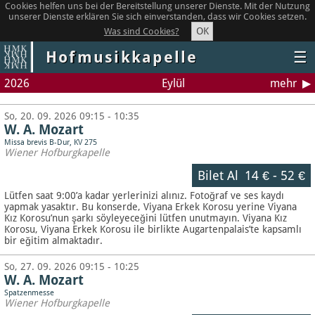
Cookies helfen uns bei der Bereitstellung unserer Dienste. Mit der Nutzung
unserer Dienste erklären Sie sich einverstanden, dass wir Cookies setzen.
OK
Was sind Cookies?
Hofmusikkapelle
☰
2026
Eylül
mehr
So, 20. 09. 2026 09:15 - 10:35
W. A. Mozart
Missa brevis B-Dur, KV 275
Wiener Hofburgkapelle
Bilet Al
14 €
-
52 €
Lütfen saat 9:00’a kadar yerlerinizi alınız. Fotoğraf ve ses kaydı
yapmak yasaktır.
Bu konserde, Viyana Erkek Korosu yerine Viyana
Kız Korosu’nun şarkı söyleyeceğini lütfen unutmayın. Viyana Kız
Korosu, Viyana Erkek Korosu ile birlikte Augartenpalais’te kapsamlı
bir eğitim almaktadır.
So, 27. 09. 2026 09:15 - 10:25
W. A. Mozart
Spatzenmesse
Wiener Hofburgkapelle