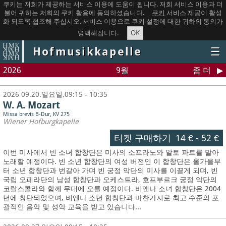
쿠키는 저희가 제공하는 서비스 이용에 도움이 됩니다. 저희 서비스 이용과 더
불어 귀하는 저희의 쿠키 활용에 동의하셨습니다.
쿠키
서비스 제공이 활성
화 되도록 협조해 주십시오. 서비스 이용으로 쿠키 설정에 대한 귀하의 동의가
OK
명백해집니다.
Hofmusikkapelle
☰
2026
9월
좀 더
2026 09.20.일요일,09:15 - 10:35
W. A. Mozart
Missa brevis B-Dur, KV 275
Wiener Hofburgkapelle
티켓 구매하기
14 €
-
52 €
이번 미사에서 빈 소녀 합창단은 미사의 소프라노와 알토 파트를 맡아
노래할 예정이다. 빈 소년 합창단의 여성 버전인 이 합창단은 올가을부
터 소년 합창단과 번갈아 가며 빈 궁정 악단의 미사를 이끌게 되며, 빈
국립 오페라단의 남성 합창단과 오케스트라, 호프부르크 궁정 악단의
코랄스콜라와 함께 무대에 오를 예정이다. 비엔나 소녀 합창단은 2004
년에 창단되었으며, 비엔나 소년 합창단과 마찬가지로 최고 수준의 포
괄적인 음악 및 성악 교육을 받고 있습니다...