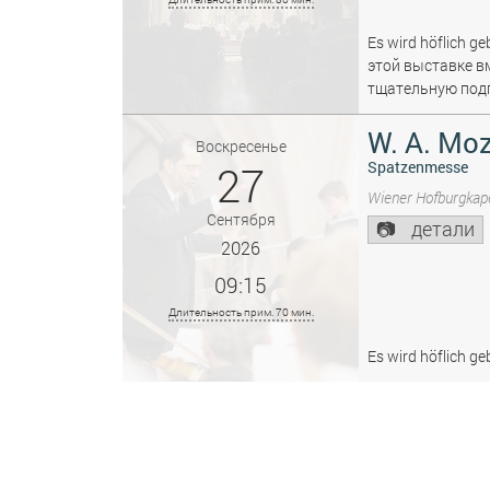
Es wird höflich ge
этой выставке в
тщательную подг
W. A. Moz
Воскресенье
27
Spatzenmesse
Wiener Hofburgkape
Сентября
детали
2026
09:15
Длительность прим. 70 мин.
Es wird höflich ge