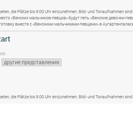
beten, die Plätze bis 9:00 Uhr einzunehmen. Bild- und Tonaufnahmen sind 
место «Венских мальчиков-певцов» будут петь «Венские девочки-пев
отовку вместе с «Венскими мальчиками-певцами» в Аугартенпаласе
art
lle
другие представления
beten, die Plätze bis 9:00 Uhr einzunehmen. Bild- und Tonaufnahmen sind 