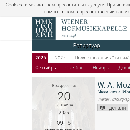
Cookies помогают нам предоставлять услуги. При испол
помогите нам в предоставлении наших 
Репертуар
2026
2027
Пожертвования/Статьи/
Сентябрь
Октябрь
Ноябрь
Дека
W. A. Moz
Воскресенье
20
Missa brevis B-Du
Wiener Hofburgkape
Сентября
детали
2026
09:15
Длительность прим. 80 мин.