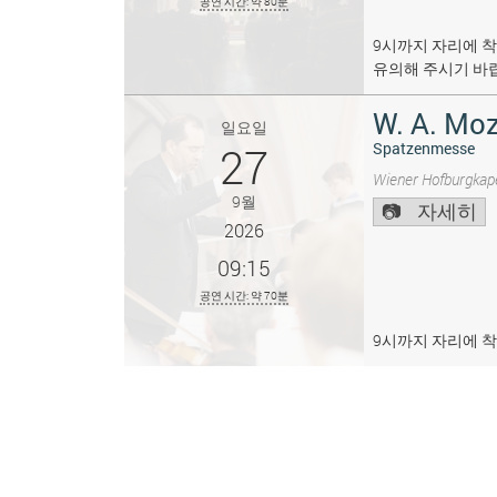
공연 시간: 약 80분
9시까지 자리에 착
유의해 주시기 바
W. A. Moz
일요일
27
Spatzenmesse
Wiener Hofburgkape
9월
자세히
2026
09:15
공연 시간: 약 70분
9시까지 자리에 착