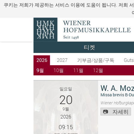
쿠키는 저희가 제공하는 서비스 이용에 도움이 됩니다. 저희 
티켓
2026
2027
기부금/상품/구독
Guts
9월
10월
11월
12월
W. A. Moz
일요일
20
Missa brevis B-Du
Wiener Hofburgkape
9월
자세히
2026
09:15