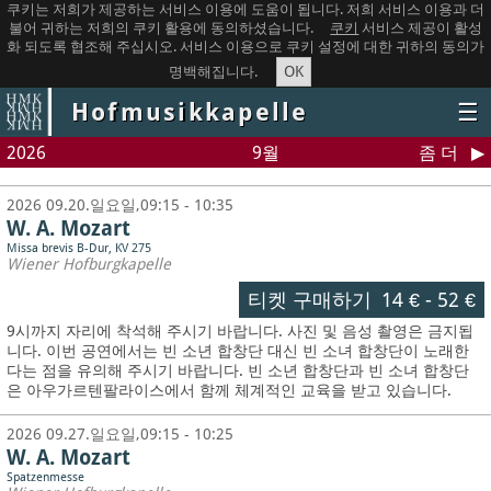
쿠키는 저희가 제공하는 서비스 이용에 도움이 됩니다. 저희 서비스 이용과 더
불어 귀하는 저희의 쿠키 활용에 동의하셨습니다.
쿠키
서비스 제공이 활성
화 되도록 협조해 주십시오. 서비스 이용으로 쿠키 설정에 대한 귀하의 동의가
OK
명백해집니다.
Hofmusikkapelle
☰
2026
9월
좀 더
2026 09.20.일요일,09:15 - 10:35
W. A. Mozart
Missa brevis B-Dur, KV 275
Wiener Hofburgkapelle
티켓 구매하기
14 €
-
52 €
9시까지 자리에 착석해 주시기 바랍니다. 사진 및 음성 촬영은 금지됩
니다.
이번 공연에서는 빈 소년 합창단 대신 빈 소녀 합창단이 노래한
다는 점을 유의해 주시기 바랍니다. 빈 소년 합창단과 빈 소녀 합창단
은 아우가르텐팔라이스에서 함께 체계적인 교육을 받고 있습니다.
2026 09.27.일요일,09:15 - 10:25
W. A. Mozart
Spatzenmesse