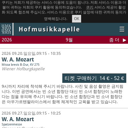
쿠키는 저희가 제공하는 서비스 이용에 도움이 됩니다. 저희 서비스 이용과 더
불어 귀하는 저희의 쿠키 활용에 동의하셨습니다.
쿠키
서비스 제공이 활성
화 되도록 협조해 주십시오. 서비스 이용으로 쿠키 설정에 대한 귀하의 동의가
OK
명백해집니다.
Hofmusikkapelle
☰
2026
9월
좀 더
2026 09.20.일요일,09:15 - 10:35
W. A. Mozart
Missa brevis B-Dur, KV 275
Wiener Hofburgkapelle
티켓 구매하기
14 €
-
52 €
9시까지 자리에 착석해 주시기 바랍니다. 사진 및 음성 촬영은 금지됩
니다.
이번 공연에서는 빈 소년 합창단 대신 빈 소녀 합창단이 노래한
다는 점을 유의해 주시기 바랍니다. 빈 소년 합창단과 빈 소녀 합창단
은 아우가르텐팔라이스에서 함께 체계적인 교육을 받고 있습니다.
2026 09.27.일요일,09:15 - 10:25
W. A. Mozart
Spatzenmesse