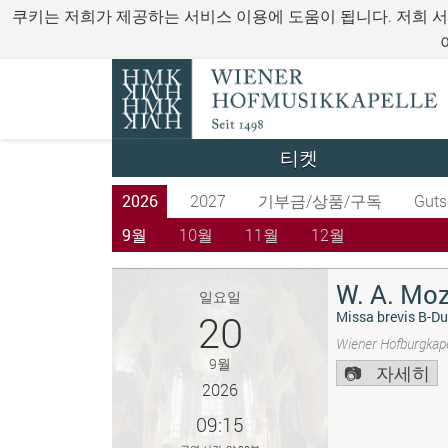
쿠키는 저희가 제공하는 서비스 이용에 도움이 됩니다. 저희 
티켓
2026
2027
기부금/상품/구독
Guts
9월
10월
11월
12월
W. A. Moz
일요일
20
Missa brevis B-Du
Wiener Hofburgkape
9월
자세히
2026
09:15