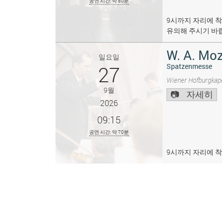
공연 시간: 약 80분
9시까지 자리에 착
유의해 주시기 바
W. A. Moz
일요일
27
Spatzenmesse
Wiener Hofburgkape
9월
자세히
2026
09:15
공연 시간: 약 70분
9시까지 자리에 착