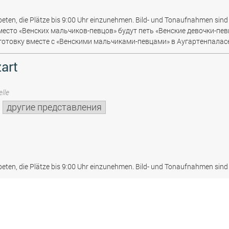
beten, die Plätze bis 9:00 Uhr einzunehmen. Bild- und Tonaufnahmen sind 
место «Венских мальчиков-певцов» будут петь «Венские девочки-пев
отовку вместе с «Венскими мальчиками-певцами» в Аугартенпаласе
art
lle
другие представления
beten, die Plätze bis 9:00 Uhr einzunehmen. Bild- und Tonaufnahmen sind 