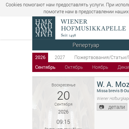
Cookies помогают нам предоставлять услуги. При испол
помогите нам в предоставлении наших 
Репертуар
2026
2027
Пожертвования/Статьи/
Сентябрь
Октябрь
Ноябрь
Дека
W. A. Moz
Воскресенье
20
Missa brevis B-Du
Wiener Hofburgkape
Сентября
детали
2026
09:15
Длительность прим. 80 мин.