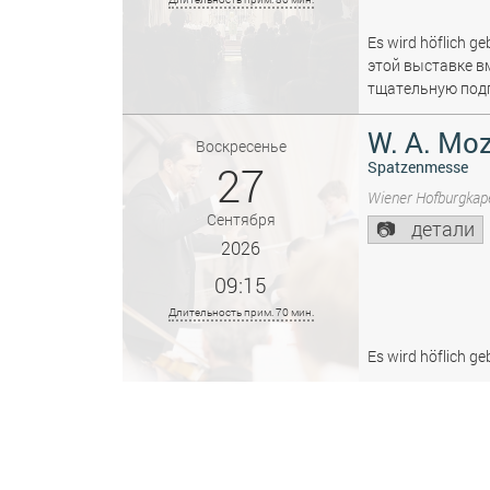
Es wird höflich ge
этой выставке в
тщательную подг
W. A. Moz
Воскресенье
27
Spatzenmesse
Wiener Hofburgkape
Сентября
детали
2026
09:15
Длительность прим. 70 мин.
Es wird höflich ge