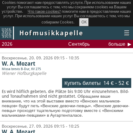
Cookies помогают нам предоставлять услуги. При использовании наших
услуг Вы соглашаетесь с тем, что мы сохраняем сookies на Вашем
устройстве.
Что такое сookies?
помогите нам в предоставлении наших
услуг. При использовании наших услуг Вы соглашаетесь с тем, что мы
OK
собираем Cookies.
Hofmusikkapelle
☰
2026
Сентябрь
больше
Воскресенье, 20. 09. 2026 09:15 - 10:35
W. A. Mozart
Missa brevis B-Dur, KV 275
Wiener Hofburgkapelle
Купить билеты
14 €
-
52 €
Es wird höflich gebeten, die Plätze bis 9:00 Uhr einzunehmen. Bild-
und Tonaufnahmen sind nicht gestattet.
Обращаем ваше
внимание, что на этой выставке вместо «Венских мальчиков-
певцов» будут петь «Венские девочки-певцы». «Венские девочки-
певцы» проходят тщательную подготовку вместе с «Венскими
мальчиками-певцами» в Аугартенпаласе.
Воскресенье, 27. 09. 2026 09:15 - 10:25
W. A. Mozart