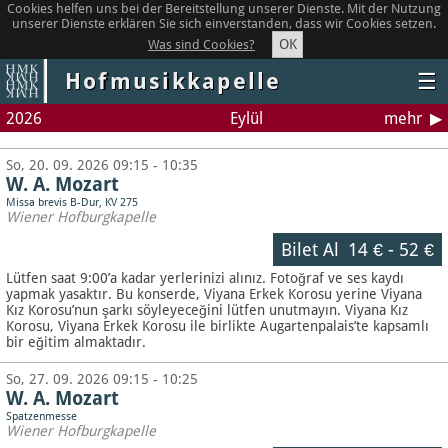
Cookies helfen uns bei der Bereitstellung unserer Dienste. Mit der Nutzung
unserer Dienste erklären Sie sich einverstanden, dass wir Cookies setzen.
OK
Was sind Cookies?
Hofmusikkapelle
☰
2026
Eylül
mehr
So, 20. 09. 2026 09:15 - 10:35
W. A. Mozart
Missa brevis B-Dur, KV 275
Wiener Hofburgkapelle
Bilet Al
14 €
-
52 €
Lütfen saat 9:00’a kadar yerlerinizi alınız. Fotoğraf ve ses kaydı
yapmak yasaktır.
Bu konserde, Viyana Erkek Korosu yerine Viyana
Kız Korosu’nun şarkı söyleyeceğini lütfen unutmayın. Viyana Kız
Korosu, Viyana Erkek Korosu ile birlikte Augartenpalais’te kapsamlı
bir eğitim almaktadır.
So, 27. 09. 2026 09:15 - 10:25
W. A. Mozart
Spatzenmesse
Wiener Hofburgkapelle