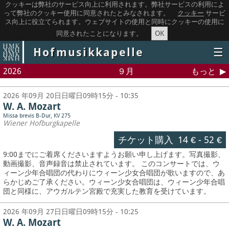
クッキーは弊社のサービス向上に利用されます。弊社サービスの利用によ
って弊社のクッキー使用に同意されたとみなされます。
クッキー
サービ
ス向上に役立てられます。ウェブサイトの使用と同時にクッキーの使用に
OK
同意されたことになります。
Hofmusikkapelle
☰
2026
９月
もっと
2026 年09月 20日日曜日09時15分 - 10:35
W. A. Mozart
Missa brevis B-Dur, KV 275
Wiener Hofburgkapelle
チケット購入
14 €
-
52 €
9:00までにご着席くださいますようお願い申し上げます。写真撮影、
動画撮影、音声録音は禁止されています。
このコンサートでは、ウ
ィーン少年合唱団の代わりにウィーン少女合唱団が歌いますので、あ
らかじめご了承ください。ウィーン少女合唱団は、ウィーン少年合唱
団と同様に、アウガルテン宮殿で充実した教育を受けています。
2026 年09月 27日日曜日09時15分 - 10:25
W. A. Mozart