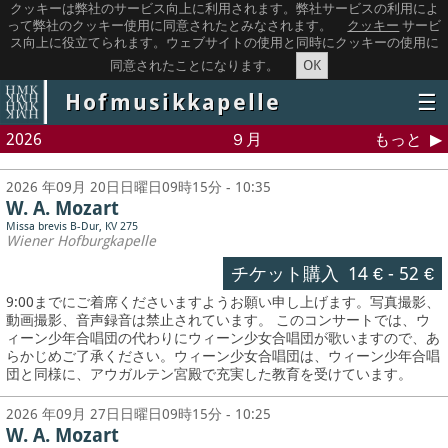
クッキーは弊社のサービス向上に利用されます。弊社サービスの利用によ
って弊社のクッキー使用に同意されたとみなされます。
クッキー
サービ
ス向上に役立てられます。ウェブサイトの使用と同時にクッキーの使用に
OK
同意されたことになります。
Hofmusikkapelle
☰
2026
９月
もっと
2026 年09月 20日日曜日09時15分 - 10:35
W. A. Mozart
Missa brevis B-Dur, KV 275
Wiener Hofburgkapelle
チケット購入
14 €
-
52 €
9:00までにご着席くださいますようお願い申し上げます。写真撮影、
動画撮影、音声録音は禁止されています。
このコンサートでは、ウ
ィーン少年合唱団の代わりにウィーン少女合唱団が歌いますので、あ
らかじめご了承ください。ウィーン少女合唱団は、ウィーン少年合唱
団と同様に、アウガルテン宮殿で充実した教育を受けています。
2026 年09月 27日日曜日09時15分 - 10:25
W. A. Mozart