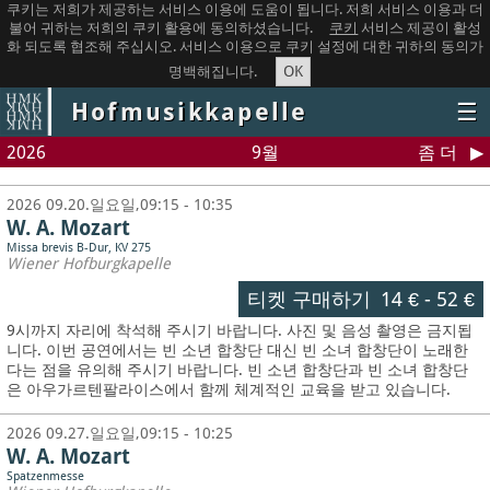
쿠키는 저희가 제공하는 서비스 이용에 도움이 됩니다. 저희 서비스 이용과 더
불어 귀하는 저희의 쿠키 활용에 동의하셨습니다.
쿠키
서비스 제공이 활성
화 되도록 협조해 주십시오. 서비스 이용으로 쿠키 설정에 대한 귀하의 동의가
OK
명백해집니다.
Hofmusikkapelle
☰
2026
9월
좀 더
2026 09.20.일요일,09:15 - 10:35
W. A. Mozart
Missa brevis B-Dur, KV 275
Wiener Hofburgkapelle
티켓 구매하기
14 €
-
52 €
9시까지 자리에 착석해 주시기 바랍니다. 사진 및 음성 촬영은 금지됩
니다.
이번 공연에서는 빈 소년 합창단 대신 빈 소녀 합창단이 노래한
다는 점을 유의해 주시기 바랍니다. 빈 소년 합창단과 빈 소녀 합창단
은 아우가르텐팔라이스에서 함께 체계적인 교육을 받고 있습니다.
2026 09.27.일요일,09:15 - 10:25
W. A. Mozart
Spatzenmesse