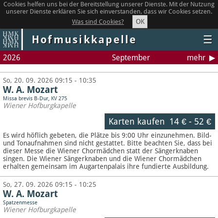
Cookies helfen uns bei der Bereitstellung unserer Dienste. Mit der Nutzung
unserer Dienste erklären Sie sich einverstanden, dass wir Cookies setzen.
OK
Was sind Cookies?
Hofmusikkapelle
☰
2026
September
mehr
So, 20. 09. 2026 09:15 - 10:35
W. A. Mozart
Missa brevis B-Dur, KV 275
Wiener Hofburgkapelle
Karten kaufen
14 €
-
52 €
Es wird höflich gebeten, die Plätze bis 9:00 Uhr einzunehmen. Bild-
und Tonaufnahmen sind nicht gestattet.
Bitte beachten Sie, dass bei
dieser Messe die Wiener Chormädchen statt der Sängerknaben
singen. Die Wiener Sängerknaben und die Wiener Chormädchen
erhalten gemeinsam im Augartenpalais ihre fundierte Ausbildung.
So, 27. 09. 2026 09:15 - 10:25
W. A. Mozart
Spatzenmesse
Wiener Hofburgkapelle