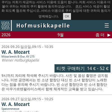
쿠키는 저희가 제공하는 서비스 이용에 도움이 됩니다. 저희 서비스 이용과 더
불어 귀하는 저희의 쿠키 활용에 동의하셨습니다.
쿠키
서비스 제공이 활성
화 되도록 협조해 주십시오. 서비스 이용으로 쿠키 설정에 대한 귀하의 동의가
OK
명백해집니다.
Hofmusikkapelle
☰
2026
9월
좀 더
2026 09.20.일요일,09:15 - 10:35
W. A. Mozart
Missa brevis B-Dur, KV 275
Wiener Hofburgkapelle
티켓 구매하기
14 €
-
52 €
9시까지 자리에 착석해 주시기 바랍니다. 사진 및 음성 촬영은 금지됩
니다.
이번 공연에서는 빈 소년 합창단 대신 빈 소녀 합창단이 노래한
다는 점을 유의해 주시기 바랍니다. 빈 소년 합창단과 빈 소녀 합창단
은 아우가르텐팔라이스에서 함께 체계적인 교육을 받고 있습니다.
2026 09.27.일요일,09:15 - 10:25
W. A. Mozart
Spatzenmesse