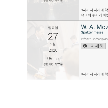
공연 시간: 약 80분
9시까지 자리에 착
유의해 주시기 바
W. A. Moz
일요일
27
Spatzenmesse
Wiener Hofburgkape
9월
자세히
2026
09:15
공연 시간: 약 70분
9시까지 자리에 착