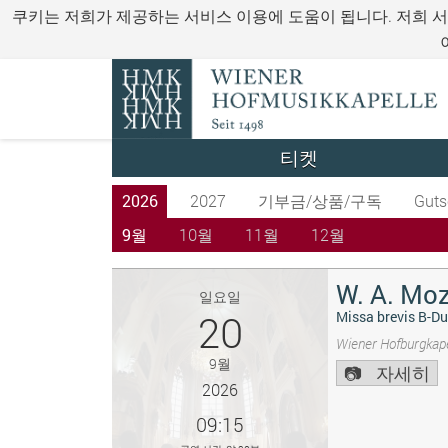
쿠키는 저희가 제공하는 서비스 이용에 도움이 됩니다. 저희 
티켓
2026
2027
기부금/상품/구독
Guts
9월
10월
11월
12월
W. A. Moz
일요일
20
Missa brevis B-Du
Wiener Hofburgkape
9월
자세히
2026
09:15