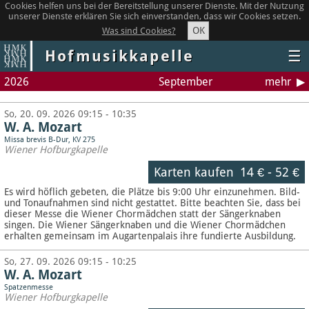
Cookies helfen uns bei der Bereitstellung unserer Dienste. Mit der Nutzung
unserer Dienste erklären Sie sich einverstanden, dass wir Cookies setzen.
OK
Was sind Cookies?
Hofmusikkapelle
☰
2026
September
mehr
So, 20. 09. 2026 09:15 - 10:35
W. A. Mozart
Missa brevis B-Dur, KV 275
Wiener Hofburgkapelle
Karten kaufen
14 €
-
52 €
Es wird höflich gebeten, die Plätze bis 9:00 Uhr einzunehmen. Bild-
und Tonaufnahmen sind nicht gestattet.
Bitte beachten Sie, dass bei
dieser Messe die Wiener Chormädchen statt der Sängerknaben
singen. Die Wiener Sängerknaben und die Wiener Chormädchen
erhalten gemeinsam im Augartenpalais ihre fundierte Ausbildung.
So, 27. 09. 2026 09:15 - 10:25
W. A. Mozart
Spatzenmesse
Wiener Hofburgkapelle