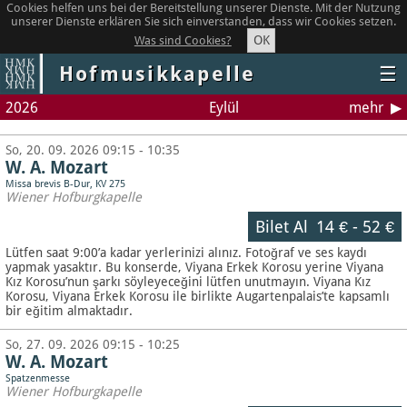
Cookies helfen uns bei der Bereitstellung unserer Dienste. Mit der Nutzung
unserer Dienste erklären Sie sich einverstanden, dass wir Cookies setzen.
OK
Was sind Cookies?
Hofmusikkapelle
☰
2026
Eylül
mehr
So, 20. 09. 2026 09:15 - 10:35
W. A. Mozart
Missa brevis B-Dur, KV 275
Wiener Hofburgkapelle
Bilet Al
14 €
-
52 €
Lütfen saat 9:00’a kadar yerlerinizi alınız. Fotoğraf ve ses kaydı
yapmak yasaktır.
Bu konserde, Viyana Erkek Korosu yerine Viyana
Kız Korosu’nun şarkı söyleyeceğini lütfen unutmayın. Viyana Kız
Korosu, Viyana Erkek Korosu ile birlikte Augartenpalais’te kapsamlı
bir eğitim almaktadır.
So, 27. 09. 2026 09:15 - 10:25
W. A. Mozart
Spatzenmesse
Wiener Hofburgkapelle