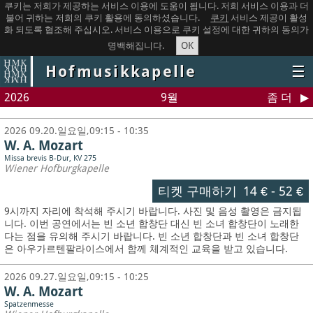
쿠키는 저희가 제공하는 서비스 이용에 도움이 됩니다. 저희 서비스 이용과 더
불어 귀하는 저희의 쿠키 활용에 동의하셨습니다.
쿠키
서비스 제공이 활성
화 되도록 협조해 주십시오. 서비스 이용으로 쿠키 설정에 대한 귀하의 동의가
OK
명백해집니다.
Hofmusikkapelle
☰
2026
9월
좀 더
2026 09.20.일요일,09:15 - 10:35
W. A. Mozart
Missa brevis B-Dur, KV 275
Wiener Hofburgkapelle
티켓 구매하기
14 €
-
52 €
9시까지 자리에 착석해 주시기 바랍니다. 사진 및 음성 촬영은 금지됩
니다.
이번 공연에서는 빈 소년 합창단 대신 빈 소녀 합창단이 노래한
다는 점을 유의해 주시기 바랍니다. 빈 소년 합창단과 빈 소녀 합창단
은 아우가르텐팔라이스에서 함께 체계적인 교육을 받고 있습니다.
2026 09.27.일요일,09:15 - 10:25
W. A. Mozart
Spatzenmesse