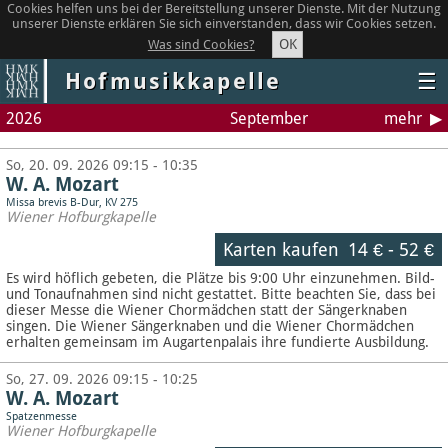
Cookies helfen uns bei der Bereitstellung unserer Dienste. Mit der Nutzung
unserer Dienste erklären Sie sich einverstanden, dass wir Cookies setzen.
OK
Was sind Cookies?
Hofmusikkapelle
☰
2026
September
mehr
So, 20. 09. 2026 09:15 - 10:35
W. A. Mozart
Missa brevis B-Dur, KV 275
Wiener Hofburgkapelle
Karten kaufen
14 €
-
52 €
Es wird höflich gebeten, die Plätze bis 9:00 Uhr einzunehmen. Bild-
und Tonaufnahmen sind nicht gestattet.
Bitte beachten Sie, dass bei
dieser Messe die Wiener Chormädchen statt der Sängerknaben
singen. Die Wiener Sängerknaben und die Wiener Chormädchen
erhalten gemeinsam im Augartenpalais ihre fundierte Ausbildung.
So, 27. 09. 2026 09:15 - 10:25
W. A. Mozart
Spatzenmesse
Wiener Hofburgkapelle